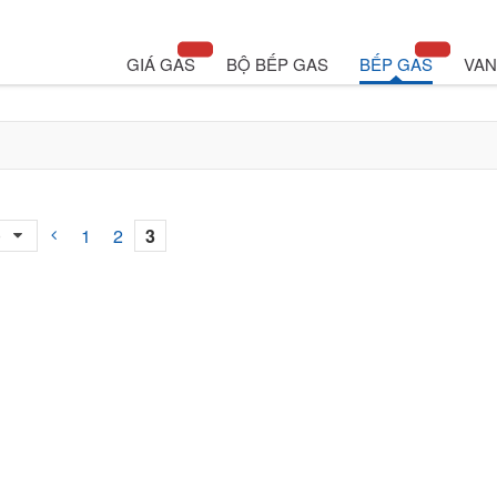
GIÁ GAS
BỘ BẾP GAS
BẾP GAS
VAN
0
1
2
3