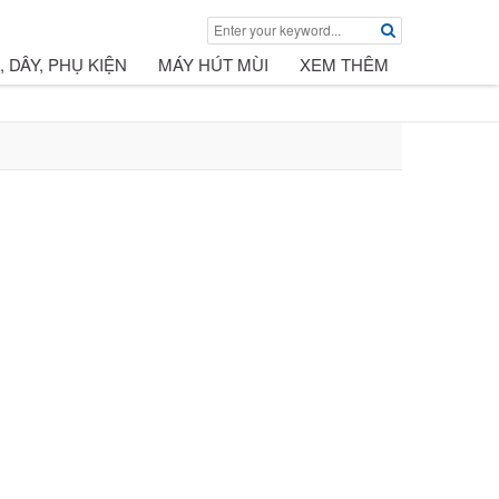
, DÂY, PHỤ KIỆN
MÁY HÚT MÙI
XEM THÊM