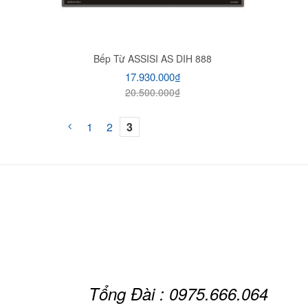
Bếp Từ ASSISI AS DIH 888
17.930.000
₫
20.500.000
₫
1
2
3
Tổng Đài : 0975.666.064