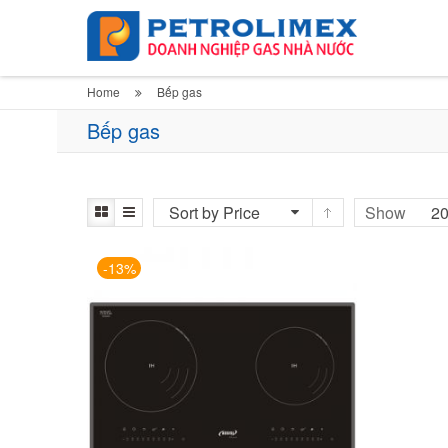
Home
Bếp gas
Bếp gas
Sort by Price
Show
2
-13%