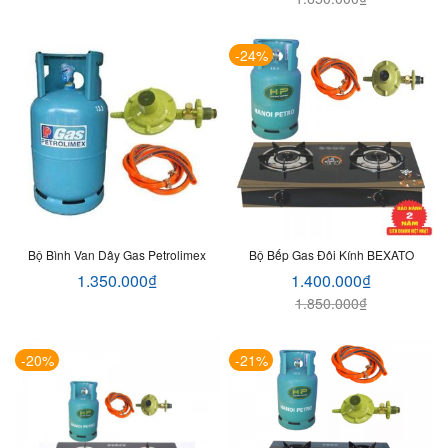
-24%
Bộ Bình Van Dây Gas Petrolimex
Bộ Bếp Gas Đôi Kính BEXATO
1.350.000
₫
1.400.000
₫
1.850.000
₫
-20%
-21%