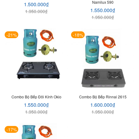
Namilux 590
1.500.000
₫
1.550.000
₫
1.950.000
₫
1.950.000
₫
-21%
-18%
Combo Bộ Bếp Đôi Kính Okio
Combo Bộ Bếp Rinnai 2615
1.550.000
₫
1.600.000
₫
1.950.000
₫
1.950.000
₫
-17%