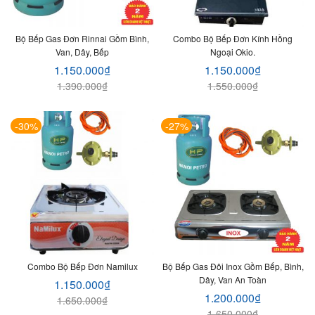
Bộ Bếp Gas Đơn Rinnai Gồm Bình,
Combo Bộ Bếp Đơn Kính Hồng
Van, Dây, Bếp
Ngoại Okio.
1.150.000
₫
1.150.000
₫
1.390.000
₫
1.550.000
₫
-30%
-27%
Combo Bộ Bếp Đơn Namilux
Bộ Bếp Gas Đôi Inox Gồm Bếp, Bình,
Dây, Van An Toàn
1.150.000
₫
1.200.000
₫
1.650.000
₫
1.650.000
₫