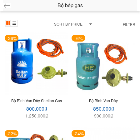
Bộ bếp gas
SORT BY PRICE
FILTER
-36%
-6%
Bộ Bình Van Dây Shellan Gas
Bộ Bình Van Dây
800.000
₫
850.000
₫
1.250.000
₫
900.000
₫
-22%
-24%