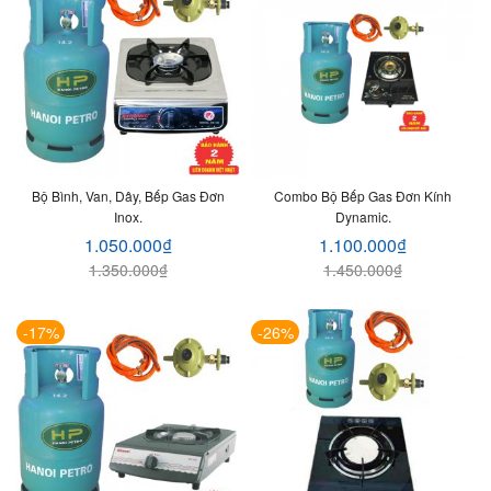
Bộ Bình, Van, Dây, Bếp Gas Đơn
Combo Bộ Bếp Gas Đơn Kính
Inox.
Dynamic.
1.050.000
₫
1.100.000
₫
1.350.000
₫
1.450.000
₫
-17%
-26%