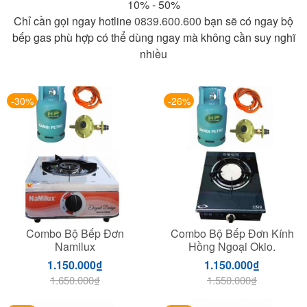
10% - 50%
Chỉ cần gọi ngay hotline
0839.600.600
bạn sẽ có ngay bộ
bếp gas phù hợp có thể dùng ngay mà không cần suy nghĩ
nhiều
-30%
-26%
Combo Bộ Bếp Đơn
Combo Bộ Bếp Đơn Kính
Namilux
Hồng Ngoại Okio.
1.150.000
₫
1.150.000
₫
1.650.000
₫
1.550.000
₫