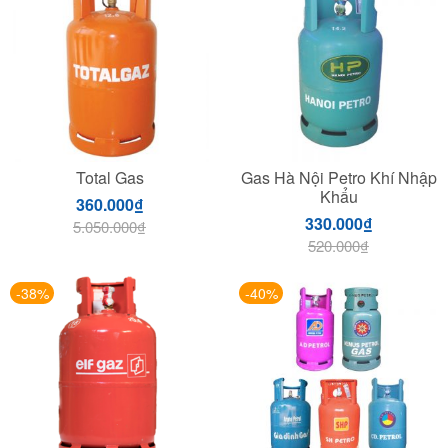
Total Gas
Gas Hà Nội Petro Khí Nhập
Khẩu
360.000
₫
330.000
₫
5.050.000
₫
520.000
₫
-38%
-40%