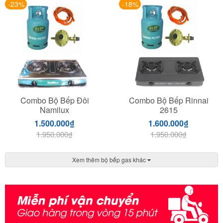
-23%
-18%
Combo Bộ Bếp Đôi
Combo Bộ Bếp Rinnai
Namilux
2615
1.500.000
₫
1.600.000
₫
1.950.000
₫
1.950.000
₫
Xem thêm bộ bếp gas khác