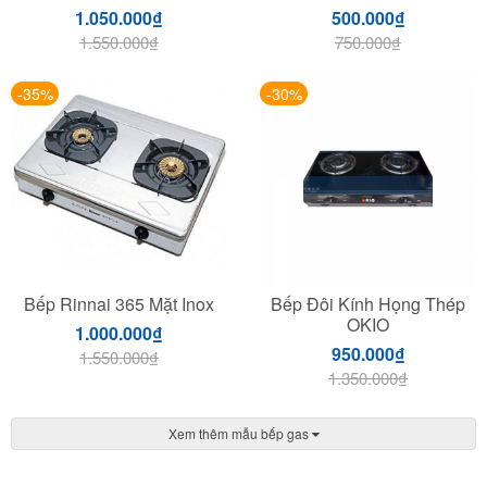
1.050.000
₫
500.000
₫
1.550.000
₫
750.000
₫
-35%
-30%
Bếp Rinnai 365 Mặt Inox
Bếp Đôi Kính Họng Thép
OKIO
1.000.000
₫
950.000
₫
1.550.000
₫
1.350.000
₫
Xem thêm mẫu bếp gas