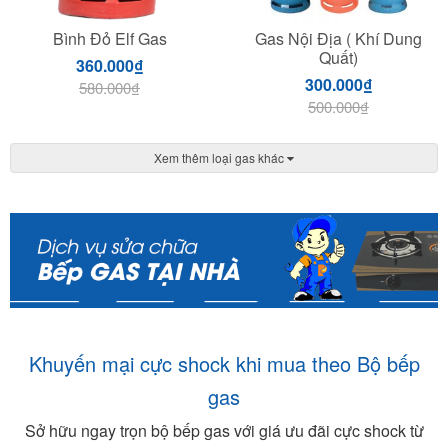
Bình Đỏ Elf Gas
Gas Nội Địa ( Khí Dung
Quất)
360.000
₫
300.000
₫
580.000
₫
500.000
₫
Xem thêm loại gas khác
Khuyến mại cực shock khi mua theo Bộ bếp
gas
Sở hữu ngay trọn bộ bếp gas với giá ưu đãi cực shock từ