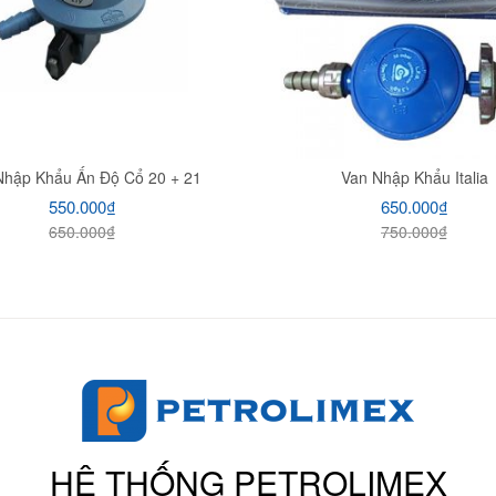
Nhập Khẩu Ấn Độ Cổ 20 + 21
Van Nhập Khẩu Italia
550.000
₫
650.000
₫
650.000
₫
750.000
₫
HỆ THỐNG PETROLIMEX