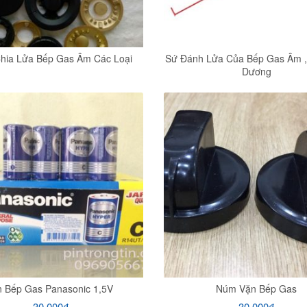
ia Lửa Bếp Gas Âm Các Loại
Sứ Đánh Lửa Của Bếp Gas Âm ,
Dương
n Bếp Gas Panasonic 1,5V
Núm Vặn Bếp Gas
30.000
₫
30.000
₫