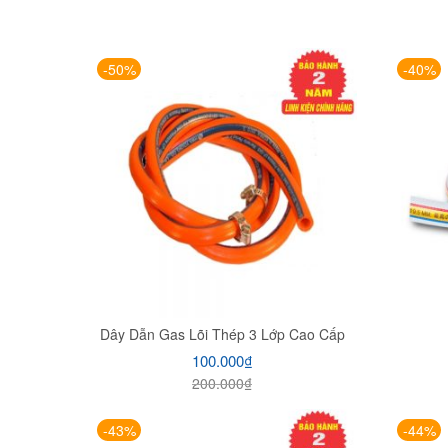
-50%
-40%
Dây Dẫn Gas Lõi Thép 3 Lớp Cao Cấp
100.000
₫
200.000
₫
-43%
-44%