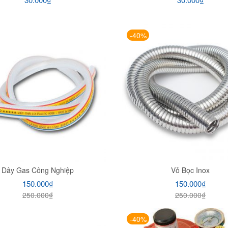
-40%
Dây Gas Công Nghiệp
Vỏ Bọc Inox
150.000
₫
150.000
₫
250.000
₫
250.000
₫
-40%