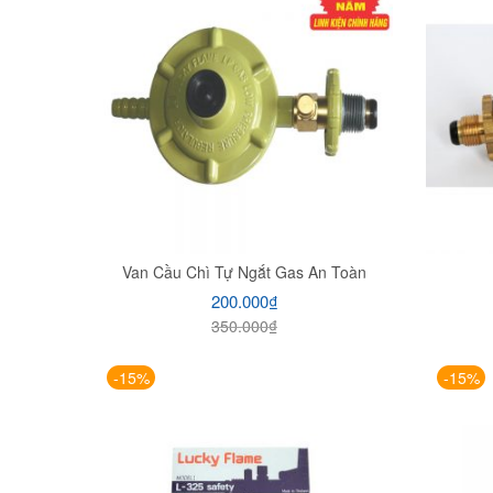
Van Cầu Chì Tự Ngắt Gas An Toàn
200.000
₫
350.000
₫
-15%
-15%