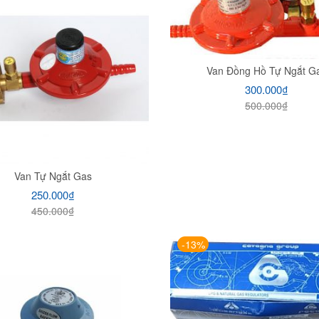
Van Đồng Hồ Tự Ngắt G
300.000
₫
500.000
₫
Van Tự Ngắt Gas
250.000
₫
450.000
₫
-13%