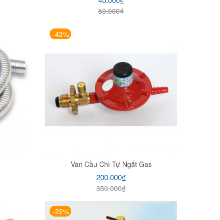
50.000
₫
-43%
Van Cầu Chì Tự Ngắt Gas
200.000
₫
350.000
₫
-22%