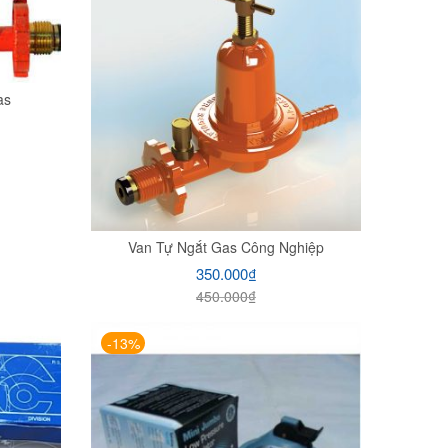
as
Van Tự Ngắt Gas Công Nghiệp
350.000
₫
450.000
₫
-13%