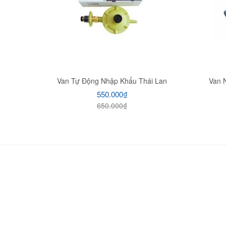
Van Tự Động Nhập Khẩu Thái Lan
Van 
550.000
₫
650.000
₫