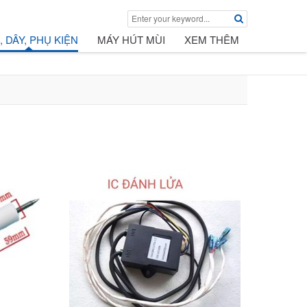
, DÂY, PHỤ KIỆN
MÁY HÚT MÙI
XEM THÊM