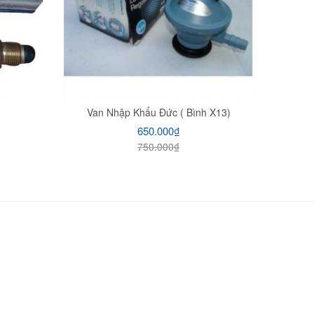
Van Nhập Khẩu Đức ( Bình X13)
650.000
₫
750.000
₫