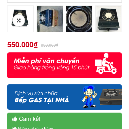
550.000
₫
850.000
₫
Cam kết
Miễn phí giao hàng