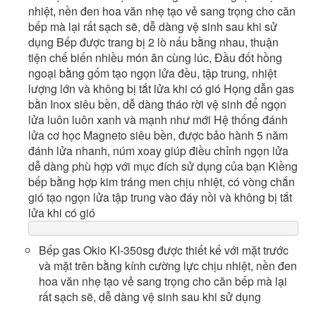
nhiệt, nền đen hoa văn nhẹ tạo vẻ sang trọng cho căn
bếp mà lại rất sạch sẽ, dễ dàng vệ sinh sau khi sử
dụng Bếp được trang bị 2 lò nấu bằng nhau, thuận
tiện chế biến nhiều món ăn cùng lúc, Đầu đốt hồng
ngoại bằng gốm tạo ngọn lửa đều, tập trung, nhiệt
lượng lớn và không bị tắt lửa khi có gió Họng dẫn gas
bằn Inox siêu bền, dễ dàng tháo rời vệ sinh để ngọn
lửa luôn luôn xanh và mạnh như mới Hệ thống đánh
lửa cơ học Magneto siêu bền, được bảo hành 5 năm
đánh lửa nhanh, núm xoay giúp điều chỉnh ngọn lửa
dễ dàng phù hợp với mục đích sử dụng của bạn Kiềng
bếp bằng hợp kim tráng men chịu nhiệt, có vòng chắn
gió tạo ngọn lửa tập trung vào đáy nồi và không bị tắt
lửa khi có gió
Bếp gas Okio KI-350sg được thiết kế với mặt trước
và mặt trên bằng kính cường lực chịu nhiệt, nền đen
hoa văn nhẹ tạo vẻ sang trọng cho căn bếp mà lại
rất sạch sẽ, dễ dàng vệ sinh sau khi sử dụng