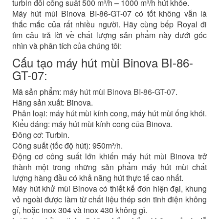
turbin đôi công suất 500 m³/h – 1000 m³/h hút khỏe.
Máy hút mùi Binova BI-86-GT-07 có tốt không vẫn là
thắc mắc của rất nhiều người. Hãy cùng bếp Royal đi
tìm câu trả lời về chất lượng sản phẩm này dưới góc
nhìn và phân tích của chúng tôi:
Cấu tạo máy hút mùi Binova BI-86-
GT-07:
Mã sản phẩm:
máy hút mùi Binova BI-86-GT-07
.
Hãng sản xuất: Binova.
Phân loại: máy hút mùi kính cong, máy hút mùi ống khói.
Kiểu dáng: máy hút mùi kính cong của Binova.
Đông cơ: Turbin.
Công suất (tốc độ hút): 950m³/h.
Động cơ công suất lớn khiến máy hút mùi Binova trở
thành một trong những sản phẩm máy hút mùi chất
lượng hàng đầu có khả năng hút thực tế cao nhất.
Máy hút khử mùi Binova có thiết kế đơn hiện đại, khung
vỏ ngoài được làm từ chất liệu thép sơn tĩnh điện không
gỉ, hoặc inox 304 và inox 430 không gỉ.