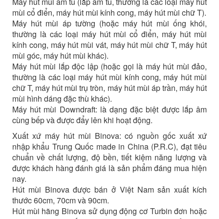
Máy hút mùi âm tủ (lắp âm tủ, thường là các loại máy hút
mùi cổ điển, máy hút mùi kính cong, máy hút mùi chữ T).
Máy hút mùi áp tường (hoặc máy hút mùi ống khói,
thường là các loại máy hút mùi cổ điển, máy hút mùi
kính cong, máy hút mùi vát, máy hút mùi chữ T, máy hút
mùi góc, máy hút mùi khác).
Máy hút mùi lắp độc lập (hoặc gọi là máy hút mùi đảo,
thường là các loại máy hút mùi kính cong, máy hút mùi
chữ T, máy hút mùi trụ tròn, máy hút mùi áp trần, máy hút
mùi hình dáng đặc thù khác).
Máy hút mùi Downdraft: là dạng đặc biệt được lắp âm
cùng bếp và được đẩy lên khi hoạt động.
Xuất xứ máy hút mùi Binova: có nguồn gốc xuất xứ
nhập khẩu Trung Quốc made in China (P.R.C), đạt tiêu
chuẩn về chất lượng, độ bền, tiết kiệm năng lượng và
được khách hàng đánh giá là sản phẩm đáng mua hiện
nay.
Hút mùi Binova được bán ở Việt Nam sản xuất kích
thước 60cm, 70cm và 90cm.
Hút mùi hãng Binova sử dụng động cơ Turbin đơn hoặc