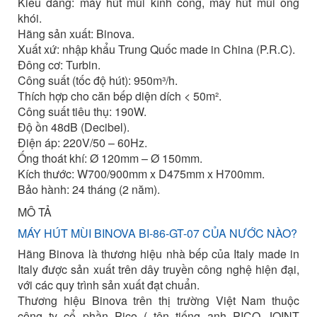
Kiểu dáng: máy hút mùi kính cong, máy hút mùi ống
khói.
Hãng sản xuất: Binova.
Xuất xứ: nhập khẩu Trung Quốc made in China (P.R.C).
Đông cơ: Turbin.
Công suất (tốc độ hút): 950m³/h.
Thích hợp cho căn bếp diện dích < 50m².
Công suất tiêu thụ: 190W.
Độ ồn 48dB (Decibel).
Điện áp: 220V/50 – 60Hz.
Ống thoát khí: Ø 120mm – Ø 150mm.
Kích thước: W700/900mm x D475mm x H700mm.
Bảo hành: 24 tháng (2 năm).
MÔ TẢ
MÁY HÚT MÙI BINOVA BI-86-GT-07 CỦA NƯỚC NÀO?
Hãng Binova là thương hiệu nhà bếp của Italy made in
Italy được sản xuất trên dây truyền công nghệ hiện đại,
với các quy trình sản xuất đạt chuẩn.
Thương hiệu Binova trên thị trường Việt Nam thuộc
công ty cổ phần Pico ( tên tiếng anh PICO JOINT