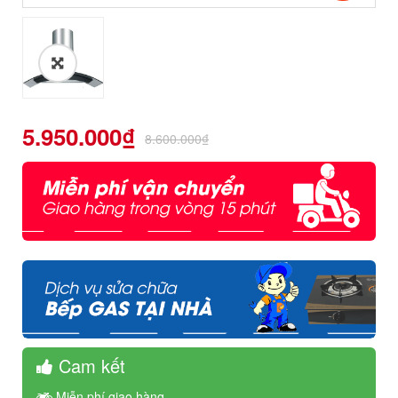
5.950.000
₫
8.600.000
₫
Cam kết
Miễn phí giao hàng