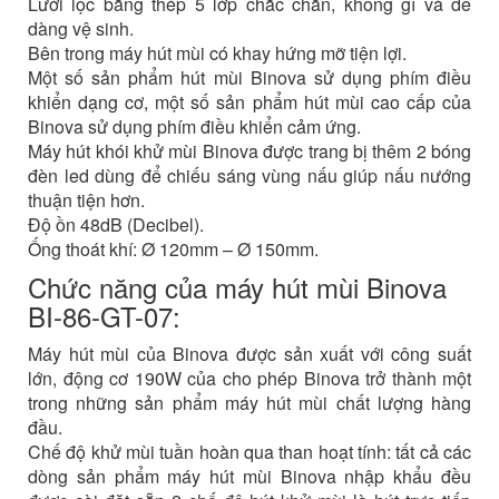
Lưới lọc bằng thép 5 lớp chắc chắn, không gỉ và dễ
dàng vệ sinh.
Bên trong máy hút mùi có khay hứng mỡ tiện lợi.
Một số sản phẩm hút mùi Binova sử dụng phím điều
khiển dạng cơ, một số sản phẩm hút mùi cao cấp của
Binova sử dụng phím điều khiển cảm ứng.
Máy hút khói khử mùi Binova được trang bị thêm 2 bóng
đèn led dùng để chiếu sáng vùng nấu giúp nấu nướng
thuận tiện hơn.
Độ ồn 48dB (Decibel).
Ống thoát khí: Ø 120mm – Ø 150mm.
Chức năng của máy hút mùi Binova
BI-86-GT-07:
Máy hút mùi của Binova được sản xuất với công suất
lớn, động cơ 190W của cho phép Binova trở thành một
trong những sản phẩm máy hút mùi chất lượng hàng
đầu.
Chế độ khử mùi tuần hoàn qua than hoạt tính: tất cả các
dòng sản phẩm máy hút mùi Binova nhập khẩu đều