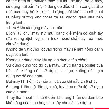
có thể bấm nút “bật/tắt” máy hút mùi để khởi động máy,
sử dụng nút bấm “+”, “-“ dùng để điều chỉnh công suất to
nhỏ của máy hút khử mùi. Lượng mùi khó chịu sẽ thoát
ra bằng đường ống thoát trả lại không gian nhà bếp
trong lành.
+ Lưu ý khi sử dụng máy hút mùi:
Luôn lau chùi máy hút mùi bằng giẻ mềm có chất tẩy
rửa (dung dịch vệ sinh inox hoặc chất tẩy rửa inox
chuyên dụng).
Không để vật cứng lọt vào trong máy sẽ làm hỏng cánh
quạt của turbin.
Không sử dụng máy khi nguồn điện chập chờn.
Sử dụng đúng tốc độ của máy. Chức năng Booster của
hút mùi không nên sử dụng liên tục, không nên lạm
dụng tốc độ cao nhất.
Bật máy khi kết thúc nấu ăn và sau khi nấu ăn 5 phút.
6 tháng 1 lần giặt tấm lọc mỡ, tùy theo mức độ sử dụng
của gia đình.
Thay than hoạt tính từ 6 đến 12 tháng 1 lần để đảm bảo
khả năng của than hoạt tính, tùy nhu cầu sử dụng.