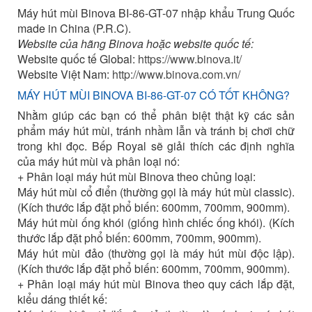
Máy hút mùi Binova BI-86-GT-07 nhập khẩu Trung Quốc
made in China (P.R.C).
Website của hãng Binova hoặc website quốc tế:
Website quốc tế Global:
https://www.binova.it/
Website Việt Nam:
http://www.binova.com.vn/
MÁY HÚT MÙI BINOVA BI-86-GT-07 CÓ TỐT KHÔNG?
Nhằm giúp các bạn có thể phân biệt thật kỹ các sản
phẩm máy hút mùi, tránh nhầm lẫn và tránh bị chơi chữ
trong khi đọc. Bếp Royal sẽ giải thích các định nghĩa
của máy hút mùi và phân loại nó:
+ Phân loại máy hút mùi Binova theo chủng loại:
Máy hút mùi cổ điển (thường gọi là máy hút mùi classic).
(Kích thước lắp đặt phổ biến: 600mm, 700mm, 900mm).
Máy hút mùi ống khói (giống hình chiếc ống khói). (Kích
thước lắp đặt phổ biến: 600mm, 700mm, 900mm).
Máy hút mùi đảo (thường gọi là máy hút mùi độc lập).
(Kích thước lắp đặt phổ biến: 600mm, 700mm, 900mm).
+ Phân loại máy hút mùi Binova theo quy cách lắp đặt,
kiểu dáng thiết kế: