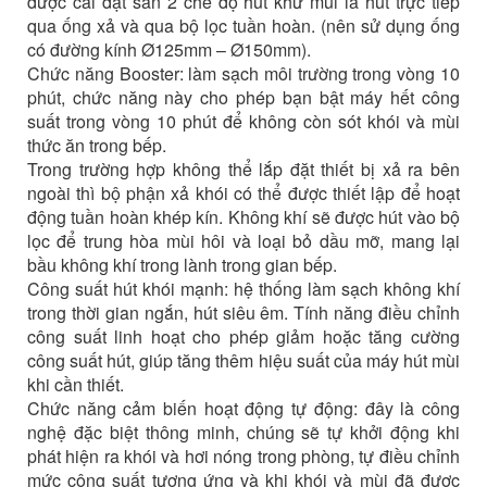
được cài đặt sẵn 2 chế độ hút khử mùi là hút trực tiếp
qua ống xả và qua bộ lọc tuần hoàn. (nên sử dụng ống
có đường kính Ø125mm – Ø150mm).
Chức năng Booster: làm sạch môi trường trong vòng 10
phút, chức năng này cho phép bạn bật máy hết công
suất trong vòng 10 phút để không còn sót khói và mùi
thức ăn trong bếp.
Trong trường hợp không thể lắp đặt thiết bị xả ra bên
ngoài thì bộ phận xả khói có thể được thiết lập để hoạt
động tuần hoàn khép kín. Không khí sẽ được hút vào bộ
lọc để trung hòa mùi hôi và loại bỏ dầu mỡ, mang lại
bầu không khí trong lành trong gian bếp.
Công suất hút khói mạnh: hệ thống làm sạch không khí
trong thời gian ngắn, hút siêu êm. Tính năng điều chỉnh
công suất linh hoạt cho phép giảm hoặc tăng cường
công suất hút, giúp tăng thêm hiệu suất của máy hút mùi
khi cần thiết.
Chức năng cảm biến hoạt động tự động: đây là công
nghệ đặc biệt thông minh, chúng sẽ tự khởi động khi
phát hiện ra khói và hơi nóng trong phòng, tự điều chỉnh
mức công suất tương ứng và khi khói và mùi đã được