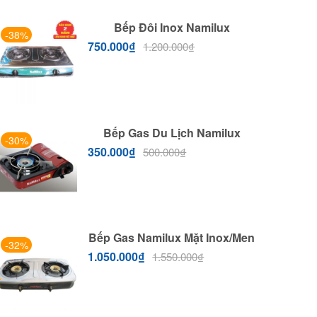
Bếp Đôi Inox Namilux
-38%
750.000
₫
1.200.000
₫
Bếp Gas Du Lịch Namilux
-30%
350.000
₫
500.000
₫
Bếp Gas Namilux Mặt Inox/men
-32%
1.050.000
₫
1.550.000
₫