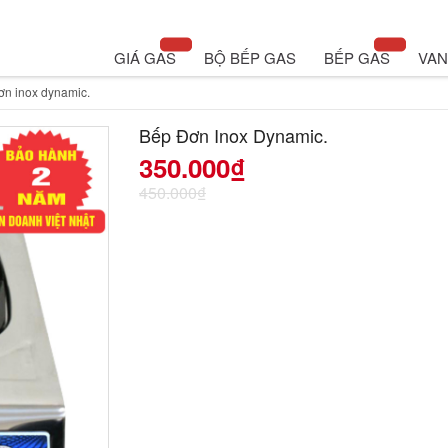
GIÁ GAS
BỘ BẾP GAS
BẾP GAS
VAN
ơn inox dynamic.
Bếp Đơn Inox Dynamic.
350.000
₫
450.000
₫