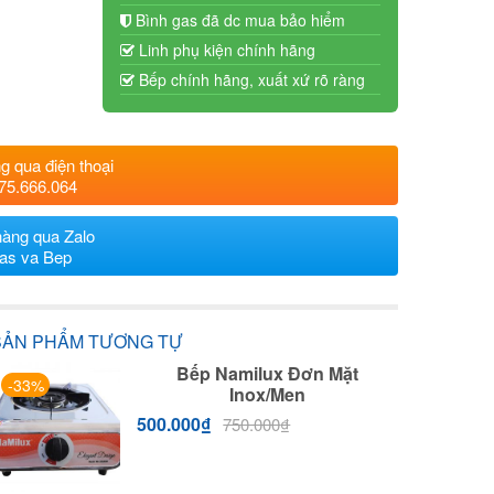
Bình gas đã dc mua bảo hiểm
Linh phụ kiện chính hãng
Bếp chính hãng, xuất xứ rõ ràng
g qua điện thoại
75.666.064
hàng qua Zalo
as va Bep
SẢN PHẨM TƯƠNG TỰ
Bếp Namilux Đơn Mặt
-33%
Inox/Men
500.000
₫
750.000
₫