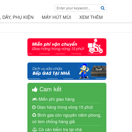
, DÂY, PHỤ KIỆN
MÁY HÚT MÙI
XEM THÊM
Cam kết
Miễn phí giao hàng
Giao hàng trong vòng 15 phút
Bình gas còn nguyên niêm phong,
có tem chống hàng giả
Có cân kiểm tra tại nhà