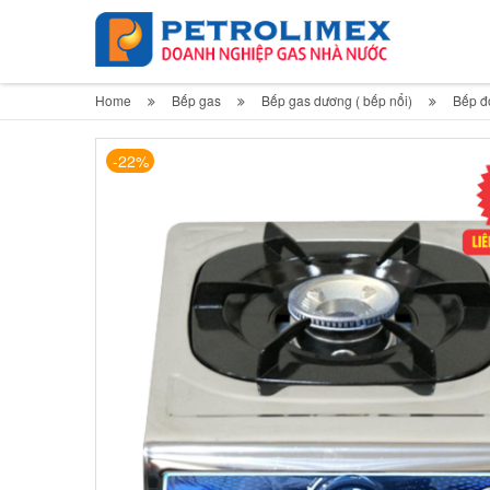
Home
Bếp gas
Bếp gas dương ( bếp nổi)
Bếp đ
-22%