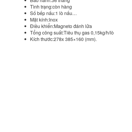
Bảo hành:36 tháng
Tình trạng:còn hàng
Số bếp nấu:1 lò nấu…
Mặt kính:Inox
Điều khiển:Magneto đánh lửa
Tổng công suất:Tiêu thụ gas 0,15kg/h/lò
Kích thước:278x 385×160 (mm).