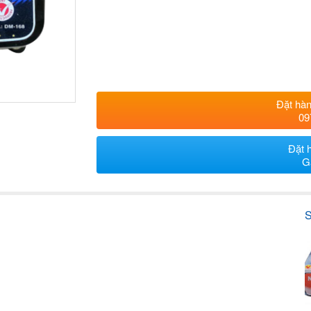
Đặt hàn
09
Đặt 
G