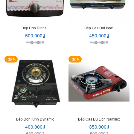
Bếp Đơn Rinnai.
Bếp Gas Đôi Inox.
500.000
₫
450.000
₫
700.000
₫
750.000
₫
-38%
-30%
Bếp Đơn Kính Dynamic
Bếp Gas Du Lịch Namilux
400.000
₫
350.000
₫
650.000
₫
500.000
₫