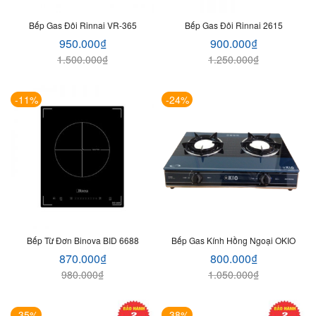
Bếp Gas Đôi Rinnai VR-365
Bếp Gas Đôi Rinnai 2615
950.000
₫
900.000
₫
1.500.000
₫
1.250.000
₫
-11%
-24%
Bếp Từ Đơn Binova BID 6688
Bếp Gas Kính Hồng Ngoại OKIO
870.000
₫
800.000
₫
980.000
₫
1.050.000
₫
-35%
-38%