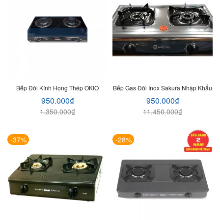
Bếp Đôi Kính Họng Thép OKIO
Bếp Gas Đôi Inox Sakura Nhập Khẩu
950.000
₫
950.000
₫
1.350.000
₫
11.450.000
₫
-37%
-28%