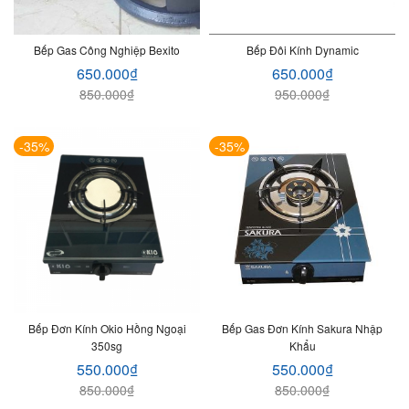
Bếp Gas Công Nghiệp Bexito
Bếp Đôi Kính Dynamic
650.000
₫
650.000
₫
850.000
₫
950.000
₫
-35%
-35%
Bếp Đơn Kính Okio Hồng Ngoại
Bếp Gas Đơn Kính Sakura Nhập
350sg
Khẩu
550.000
₫
550.000
₫
850.000
₫
850.000
₫