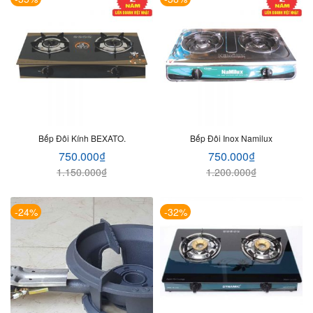
Bếp Đôi Kính BEXATO.
Bếp Đôi Inox Namilux
750.000
₫
750.000
₫
1.150.000
₫
1.200.000
₫
-24%
-32%