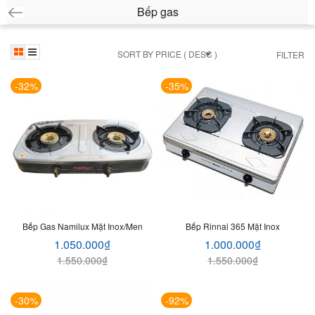
Bếp gas
SORT BY PRICE ( DESC )
FILTER
-32%
-35%
Bếp Gas Namilux Mặt Inox/men
Bếp Rinnai 365 Mặt Inox
1.050.000
₫
1.000.000
₫
1.550.000
₫
1.550.000
₫
-30%
-92%