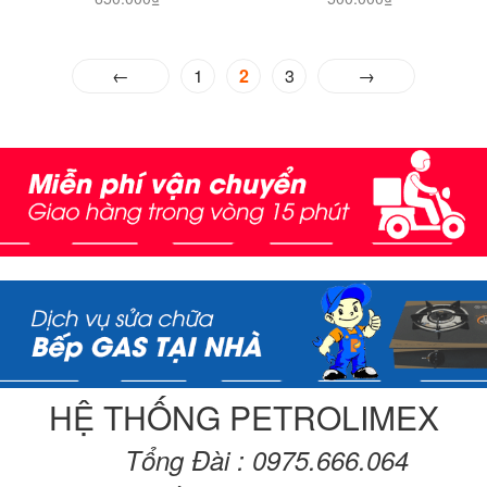
←
1
2
3
→
HỆ THỐNG PETROLIMEX
Tổng Đài : 0975.666.064