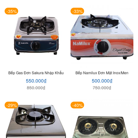
-35%
-33%
Bếp Gas Đơn Sakura Nhập Khẩu
Bếp Namilux Đơn Mặt Inox/Men
550.000
₫
500.000
₫
850.000
₫
750.000
₫
-29%
-40%