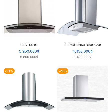
BI 77 ISO 09
Hút Mùi Binova BI 90 IG 09
3.950.000
₫
4.450.000
₫
5.800.000
₫
6.400.000
₫
-31%
-24%