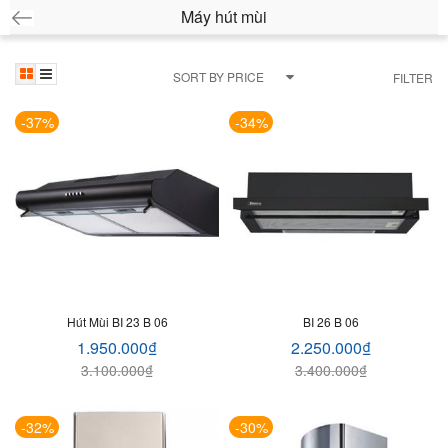
Máy hút mùi
SORT BY PRICE
FILTER
-37%
-34%
Hút Mùi BI 23 B 06
BI 26 B 06
1.950.000
₫
2.250.000
₫
3.100.000
₫
3.400.000
₫
-32%
-30%