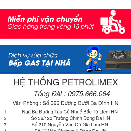
HỆ THỐNG PETROLIMEX
Tổng Đài : 0975.666.064
Văn Phòng : Số 396 Đường Bưởi Ba Đình HN
Ngã Ba Đường Tàu Cổ Nhuế Bắc Từ Liêm HN
Số 36/120 Trường Chinh Đống Đa HN
Số 210 Nguyễn Văn Cừ Gia Lâm HN
Số 67 Văn Chương 2 Đống Đa HN